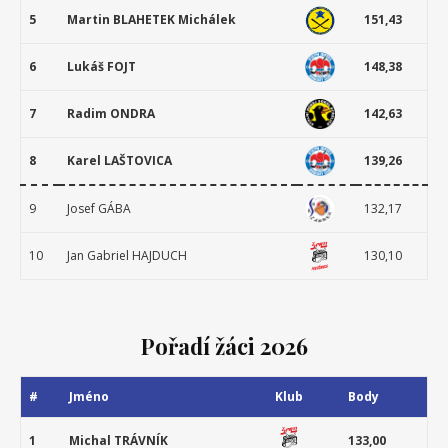
5
Martin BLAHETEK Michálek
151,43
6
Lukáš FOJT
148,38
7
Radim ONDRA
142,63
8
Karel LAŠTOVICA
139,26
9
Josef GÁBA
132,17
10
Jan Gabriel HAJDUCH
130,10
Pořadí žáci 2026
#
Jméno
Klub
Body
1
Michal TRÁVNÍK
133,00