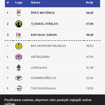
#
Logo
Název
Body
1
ŠPRTI MUTĚNICE
58,00
2
TJ SOKOL STŘELICE
57,00
3
KSH Sever Zábřeh
49,50
=
BHC MORAVSKÝ KRUMLOV
49,50
5
VSETÍN JOKERS
47,50
6
LIONS ILAVA
41,00
7
GUNNERS BŘECLAV
25,50
8
THE Orel Bohunice
18,50
Používáme cookies, abychom vám poskytli nejlepší online
zážitek.