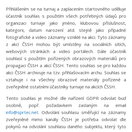
Přihlášením se na turnaj a zaplacením startovného uděluje
účastník souhlas s použitím všech potřebných údajů pro
organizaci turnaje jako jméno, klubovou příslušnost,
kategorii, datum narození atd. stejně jako případné
fotografické a video záznamy vzniklé na akci. Tyto záznamy
z akcí ČSSH mohou být umístěny na sociálních sítích,
webových stránkách a video portálech. Dále účastník
souhlasí s použitím pořízených obrazových materiálů pro
propagaci ČSSH a akcí ČSSH. Tento souhlas se pro každou
akci ČSSH archivuje na tzv. přihlašovacím archu. Souhlas se
vztahuje i na všechny obrazové materiály pořízené a
zveřejněné ostatními účastníky turnaje na akcích ČSSH.
Tento souhlas je možné dle nařízení GDPR odvolat buď
osobně, popř. požadavkem zaslaným na email
info@sprtec.net
. Odvolání souhlasu směřující na záznamy
zveřejněné mimo kanály ČSSH je potřeba odvolat dle
pokynů na odvolání souhlasu daného subjektu, který tyto