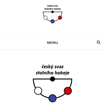
Stolní hokej šprtec český svaz grand prix
MENU