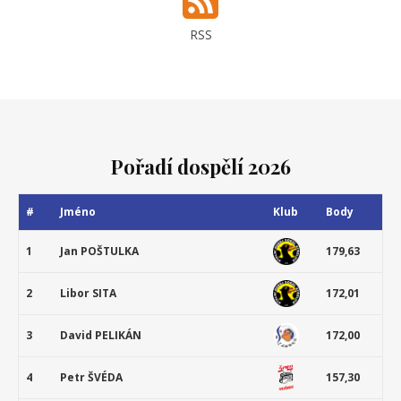
RSS
Pořadí dospělí 2026
#
Jméno
Klub
Body
1
Jan POŠTULKA
179,63
2
Libor SITA
172,01
3
David PELIKÁN
172,00
4
Petr ŠVÉDA
157,30