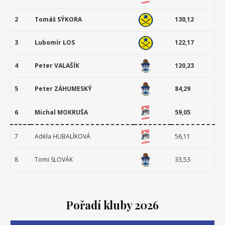
2
Tomáš SÝKORA
130,12
3
Lubomír LOS
122,17
4
Peter VALAŠÍK
120,23
5
Peter ZÁHUMESKÝ
84,29
6
Michal MOKRUŠA
59,05
7
Adéla HUBALÍKOVÁ
56,11
8
Tomi SLOVÁK
33,53
Pořadí kluby 2026